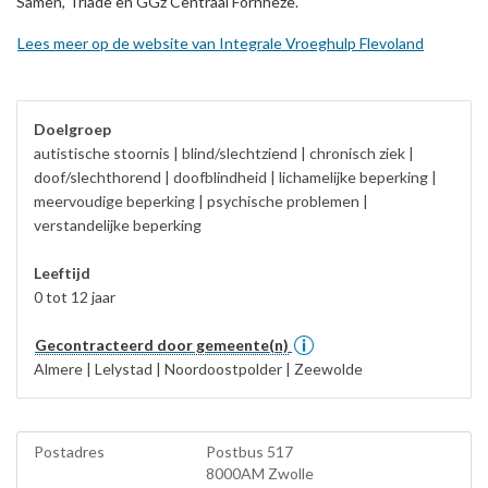
Samen, Triade en GGz Centraal Fornheze.
Lees meer op de website van Integrale Vroeghulp Flevoland
Doelgroep
autistische stoornis | blind/slechtziend | chronisch ziek |
doof/slechthorend | doofblindheid | lichamelijke beperking |
meervoudige beperking | psychische problemen |
verstandelijke beperking
Leeftijd
0 tot 12 jaar
Gecontracteerd door gemeente(n)
Almere | Lelystad | Noordoostpolder | Zeewolde
Postadres
Postbus 517
8000AM Zwolle