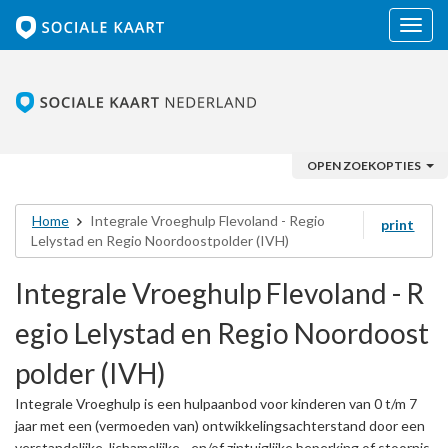
Navig
OPEN ZOEKOPTIES
Home
Integrale Vroeghulp Flevoland - Regio
print
Lelystad en Regio Noordoostpolder (IVH)
Integrale Vroeghulp Flevoland - R
egio Lelystad en Regio Noordoost
polder (IVH)
Integrale Vroeghulp is een hulpaanbod voor kinderen van 0 t/m 7
jaar met een (vermoeden van) ontwikkelingsachterstand door een
verstandelijke, lichamelijke - en/of zintuiglijke beperking of stoornis