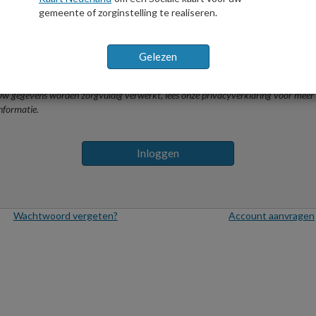
gemeente of zorginstelling te realiseren.
Wachtwoord
Hou mij ingelogd
w gegevens worden zorgvuldig verwerkt, lees onze privacyverklaring voor meer
nformatie.
Inloggen
Wachtwoord vergeten?
Account aanvragen